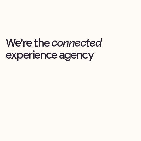
W
e
'
r
e
t
h
e
c
o
n
n
e
c
t
e
d
e
x
p
e
r
i
e
n
c
e
a
g
e
n
c
y