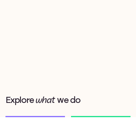
E
x
p
l
o
r
e
w
h
a
t
w
e
d
o